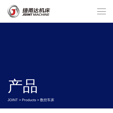
Skip
to
content
产品
JOINT
>
Products
>
数控车床