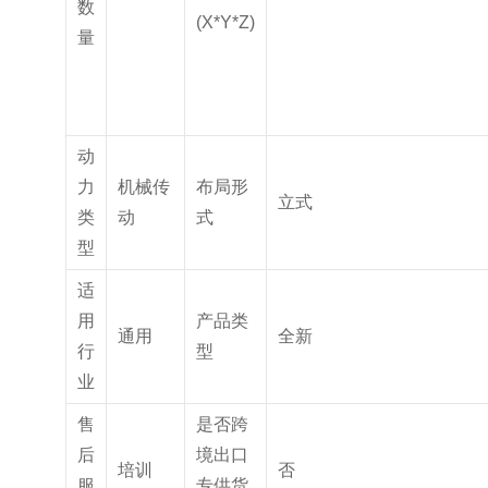
数
(X*Y*Z)
量
动
力
机械传
布局形
立式
类
动
式
型
适
用
产品类
通用
全新
行
型
业
售
是否跨
后
境出口
培训
否
服
专供货