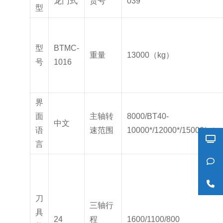
龙门式
货号
039
型
型
BTMC-
重量
13000（kg）
号
1016
界
面
主轴转
8000/BT40-
中文
语
速范围
10000*/12000*/15000*（
言
刀
三轴行
具
24
程
1600/1100/800